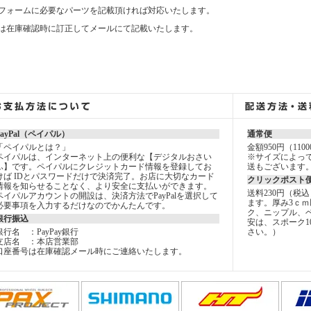
フォームに必要なパーツを記載頂ければ対応いたします。
は在庫確認時に訂正してメールにて記載いたします。
PayPal（ペイパル）
通常便
「ペイパルとは？」
金額950円（11
ペイパルは、インターネット上の便利な【デジタルおさい
※サイズによっ
ふ】です。ペイパルにクレジットカード情報を登録してお
送もございます
けば IDとパスワードだけで決済完了。お店に大切なカード
クリックポスト
情報を知らせることなく、より安全に支払いができます。
送料230円（税
ペイパルアカウントの開設は、決済方法でPayPalを選択して
ます。厚み3ｃｍ
必要事項を入力するだけなのでかんたんです。
ク、ニップル、
銀行振込
安は、スポーク1
銀行名 ：PayPay銀行
さい。）
支店名 ：本店営業部
口座番号は在庫確認メール時にご連絡いたします。