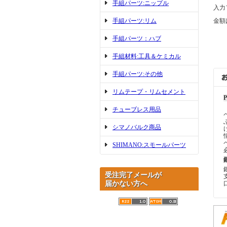
手組パーツ:ニップル
入力
手組パーツ:リム
金額
手組パーツ：ハブ
手組材料:工具＆ケミカル
手組パーツ:その他
リムテープ・リムセメント
チューブレス用品
シマノバルク商品
SHIMANO:スモールパーツ
受注完了メールが
届かない方へ