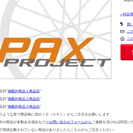
商品名
» 特定
買
こ
こ
品目”
掲載外商品１商品目
”
品目”
掲載外商品２商品目
”
品目”
掲載外商品３商品目
”
うような形で商品毎に別のＩＤ（ＵＲＬ）からご注文をお願いします。
外の商品が多数ある場合などは
お問い合わせフォームから
ご連絡を頂ければ対応い
で現状記載されていない商品がありましたらこちらからご注文ください。