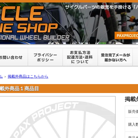
ム
掲載外商品はこちらから
＞
載外商品１商品目
掲載
販売
購入