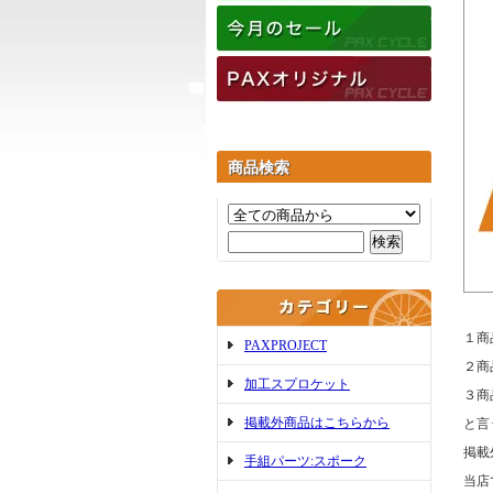
商品検索
１商
PAXPROJECT
２商
加工スプロケット
３商
掲載外商品はこちらから
と言
掲載
手組パーツ:スポーク
当店