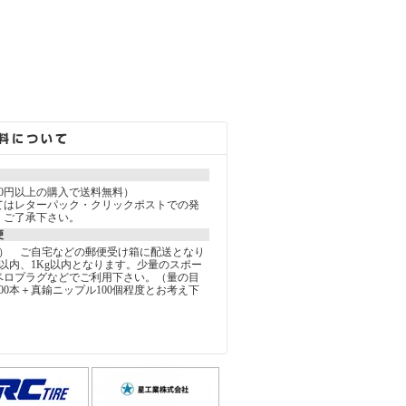
000円以上の購入で送料無料）
てはレターパック・クリックポストでの発
。ご了承下さい。
便
込） ご自宅などの郵便受け箱に配送となり
以内、1Kg以内となります。少量のスポー
ベロプラグなどでご利用下さい。（量の目
00本＋真鍮ニップル100個程度とお考え下