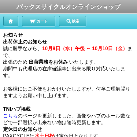
パックスサイクルオンラインショップ
カート
検索
お知らせ
出荷休止のお知らせ
誠に勝手ながら、
10月8日（水）午後 ～ 10月10日（金）
ま
で、
出張のため
出荷業務をお休み
いたします。
期間中も代理店の在庫確認等は出来る限り対応いたしま
す。
お客様にはご不便をおかけいたしますが、何卒ご理解賜り
ますようお願い申し上げます。
TNIハブ掲載
こちら
のページを更新しました。画像やハブのホール数な
どで一部選択が出来ない物は随時更新します。
定休日のお知らせ
PAXCYCLEは
水土日祝
は定休日となります。