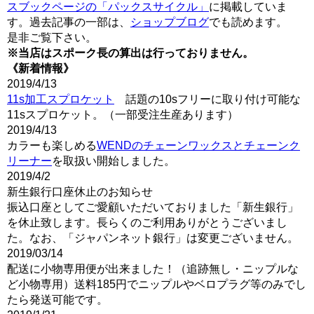
スブックページの「パックスサイクル」
に掲載していま
す。過去記事の一部は、
ショップブログ
でも読めます。
是非ご覧下さい。
※当店はスポーク長の算出は行っておりません。
《新着情報》
2019/4/13
11s加工スプロケット
話題の10sフリーに取り付け可能な
11sスプロケット。（一部受注生産あります）
2019/4/13
カラーも楽しめる
WENDのチェーンワックスとチェーンク
リーナー
を取扱い開始しました。
2019/4/2
新生銀行口座休止のお知らせ
振込口座としてご愛顧いただいておりました「新生銀行」
を休止致します。長らくのご利用ありがとうございまし
た。なお、「ジャパンネット銀行」は変更ございません。
2019/03/14
配送に小物専用便が出来ました！（追跡無し・ニップルな
ど小物専用）送料185円でニップルやベロプラグ等のみでし
たら発送可能です。