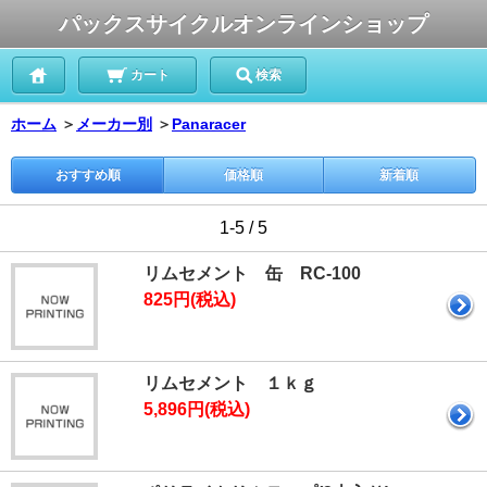
パックスサイクルオンラインショップ
カート
検索
ホーム
＞
メーカー別
＞
Panaracer
おすすめ順
価格順
新着順
1-5 / 5
リムセメント 缶 RC-100
825円(税込)
リムセメント １ｋｇ
5,896円(税込)