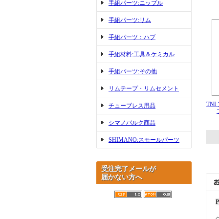
手組パーツ:ニップル
手組パーツ:リム
手組パーツ：ハブ
手組材料:工具＆ケミカル
手組パーツ:その他
リムテープ・リムセメント
TN
チューブレス用品
シマノバルク商品
SHIMANO:スモールパーツ
受注完了メールが
届かない方へ