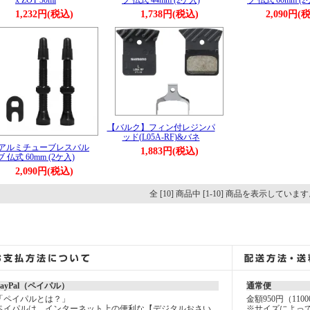
x ZOT 30ml
ブ 仏式 44mm (2ケ入)
ブ 仏式 60mm (2
1,232円(税込)
1,738円(税込)
2,090円(
【バルク】フィン付レジンパ
ッド(L05A-RF)&バネ
I アルミチューブレスバル
1,883円(税込)
ブ 仏式 60mm (2ケ入)
2,090円(税込)
全 [10] 商品中 [1-10] 商品を表示していま
PayPal（ペイパル）
通常便
「ペイパルとは？」
金額950円（11
ペイパルは、インターネット上の便利な【デジタルおさい
※サイズによっ