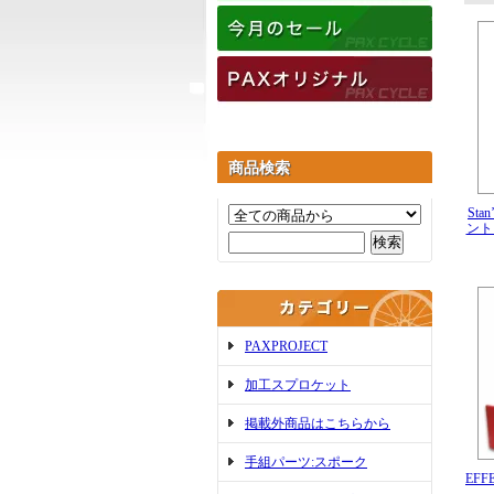
商品検索
Sta
ント 
PAXPROJECT
加工スプロケット
掲載外商品はこちらから
手組パーツ:スポーク
EFFE