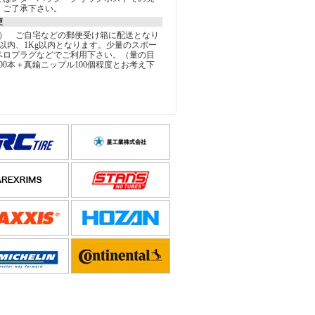
。ご了承下さい。
便
込） ご自宅などの郵便受け箱に配送となり
以内、1Kg以内となります。少量のスポー
ベロプラグなどでご利用下さい。（量の目
00本＋真鍮ニップル100個程度とお考え下