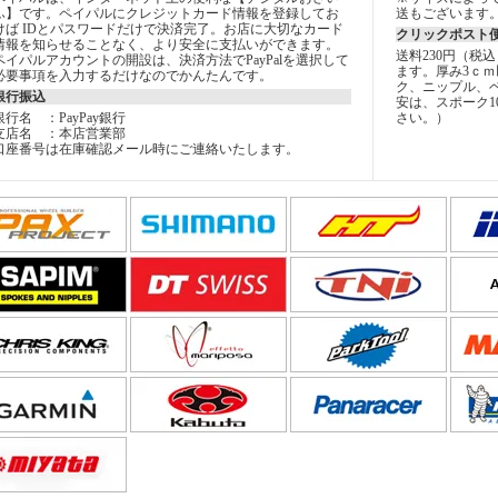
ふ】です。ペイパルにクレジットカード情報を登録してお
送もございます
けば IDとパスワードだけで決済完了。お店に大切なカード
クリックポスト
情報を知らせることなく、より安全に支払いができます。
送料230円（税
ペイパルアカウントの開設は、決済方法でPayPalを選択して
ます。厚み3ｃｍ
必要事項を入力するだけなのでかんたんです。
ク、ニップル、
銀行振込
安は、スポーク1
銀行名 ：PayPay銀行
さい。）
支店名 ：本店営業部
口座番号は在庫確認メール時にご連絡いたします。