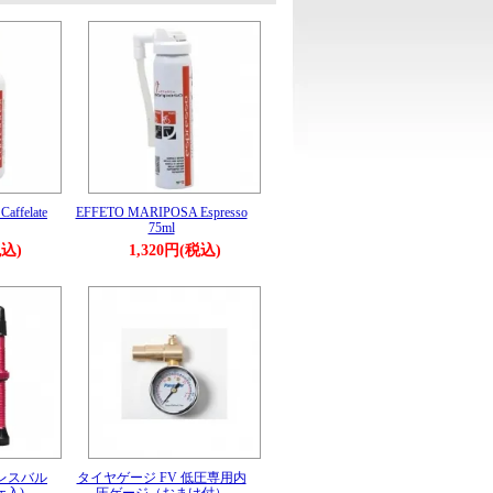
ffelate
EFFETO MARIPOSA Espresso
75ml
税込)
1,320円(税込)
ブレスバル
タイヤゲージ FV 低圧専用内