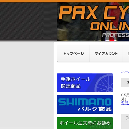
ホー
CX
外）
質問
[