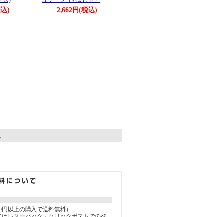
ケ入)
圧ゲージ（おまけ付）
税込)
2,662円(税込)
す。
000円以上の購入で送料無料）
てはレターパック・クリックポストでの発