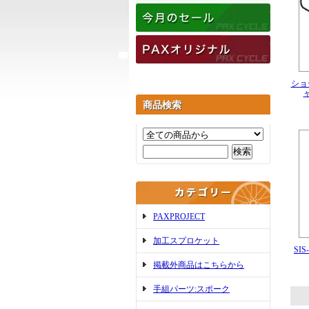
ショ
ャ
商品検索
PAXPROJECT
加工スプロケット
SI
掲載外商品はこちらから
手組パーツ:スポーク