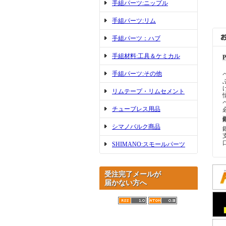
手組パーツ:ニップル
手組パーツ:リム
手組パーツ：ハブ
手組材料:工具＆ケミカル
手組パーツ:その他
リムテープ・リムセメント
チューブレス用品
シマノバルク商品
SHIMANO:スモールパーツ
受注完了メールが
届かない方へ