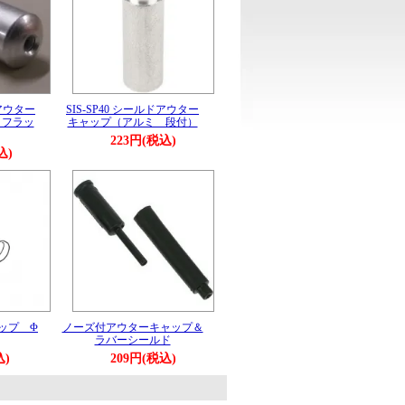
ドアウター
SIS-SP40 シールドアウター
 フラッ
キャップ（アルミ 段付）
223円(税込)
込)
ップ Φ
ノーズ付アウターキャップ＆
ラバーシールド
込)
209円(税込)
。