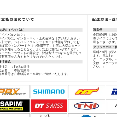
PayPal（ペイパル）
通常便
「ペイパルとは？」
金額950円（11
ペイパルは、インターネット上の便利な【デジタルおさい
※サイズによっ
ふ】です。ペイパルにクレジットカード情報を登録してお
送もございます
けば IDとパスワードだけで決済完了。お店に大切なカード
クリックポスト
情報を知らせることなく、より安全に支払いができます。
送料230円（税
ペイパルアカウントの開設は、決済方法でPayPalを選択して
ます。厚み3ｃｍ
必要事項を入力するだけなのでかんたんです。
ク、ニップル、
銀行振込
安は、スポーク1
銀行名 ：PayPay銀行
さい。）
支店名 ：本店営業部
口座番号は在庫確認メール時にご連絡いたします。