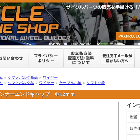
ム
シマノバルク商品
ワイヤー
＞
＞
ム
シマノバルク品
ワイヤー
ケーブル小物
シフト小物
＞
＞
＞
＞
ンナーエンドキャップ Φ1.2ｍｍ
イン
型番
販売