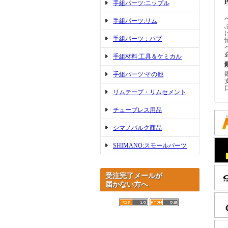
手組パーツ:ニップル
手組パーツ:リム
手組パーツ：ハブ
手組材料:工具＆ケミカル
手組パーツ:その他
リムテープ・リムセメント
チューブレス用品
シマノバルク商品
SHIMANO:スモールパーツ
受注完了メールが
届かない方へ