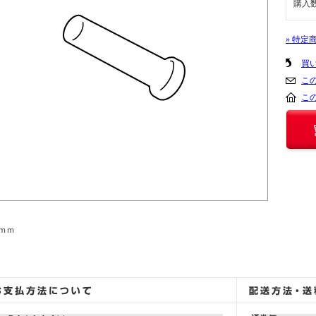
購入
» 特定
買
こ
こ
2ｍｍ