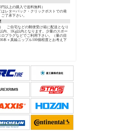
000円以上の購入で送料無料）
てはレターパック・クリックポストでの発
。ご了承下さい。
便
込） ご自宅などの郵便受け箱に配送となり
以内、1Kg以内となります。少量のスポー
ベロプラグなどでご利用下さい。（量の目
00本＋真鍮ニップル100個程度とお考え下