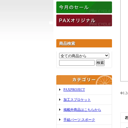
商品検索
PAXPROJECT
Φ1.
加工スプロケット
掲載外商品はこちらから
手組パーツ:スポーク