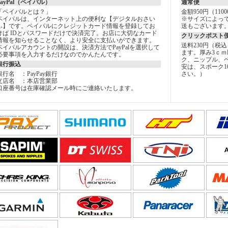
PayPal（ペイパル）
通常便
「ペイパルとは？」
金額950円（11
ペイパルは、インターネット上の便利な【デジタルおさい
※サイズによっ
ふ】です。ペイパルにクレジットカード情報を登録してお
送もございます
けば IDとパスワードだけで決済完了。お店に大切なカード
クリックポスト
情報を知らせることなく、より安全に支払いができます。
送料230円（税
ペイパルアカウントの開設は、決済方法でPayPalを選択して
ます。厚み3ｃｍ
必要事項を入力するだけなのでかんたんです。
ク、ニップル、
銀行振込
安は、スポーク1
銀行名 ：PayPay銀行
さい。）
支店名 ：本店営業部
口座番号は在庫確認メール時にご連絡いたします。