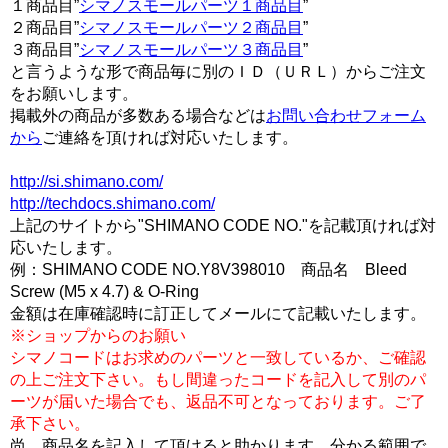
１商品目”
シマノスモールパーツ１商品目
”
２商品目”
シマノスモールパーツ２商品目
”
３商品目”
シマノスモールパーツ３商品目
”
と言うような形で商品毎に別のＩＤ（ＵＲＬ）からご注文
をお願いします。
掲載外の商品が多数ある場合などは
お問い合わせフォーム
から
ご連絡を頂ければ対応いたします。
http://si.shimano.com/
http://techdocs.shimano.com/
上記のサイトから"SHIMANO CODE NO."を記載頂ければ対
応いたします。
例：SHIMANO CODE NO.Y8V398010 商品名 Bleed
Screw (M5 x 4.7) & O-Ring
金額は在庫確認時に訂正してメールにて記載いたします。
※ショップからのお願い
シマノコードはお求めのパーツと一致しているか、ご確認
の上ご注文下さい。もし間違ったコードを記入して別のパ
ーツが届いた場合でも、返品不可となっております。ご了
承下さい。
尚、商品名を記入して頂けると助かります。分かる範囲で