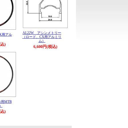
AL22W アシンメトリー
CX用アル
（ロード、CX用アルミリ
ム）
税込)
6,600円(税込)
ロ用MTB
）
税込)