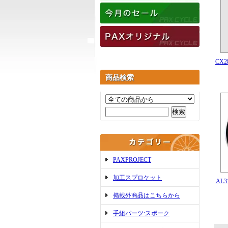
CX
商品検索
PAXPROJECT
加工スプロケット
AL
掲載外商品はこちらから
手組パーツ:スポーク