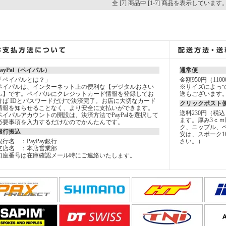
全 [7] 商品中 [1-7] 商品を表示しています
PayPal（ペイパル）
通常便
「ペイパルとは？」
金額950円（11
ペイパルは、インターネット上の便利な【デジタルおさい
※サイズによっ
ふ】です。ペイパルにクレジットカード情報を登録してお
送もございます
けば IDとパスワードだけで決済完了。お店に大切なカード
クリックポスト
情報を知らせることなく、より安全に支払いができます。
送料230円（税
ペイパルアカウントの開設は、決済方法でPayPalを選択して
ます。厚み3ｃｍ
必要事項を入力するだけなのでかんたんです。
ク、ニップル、
銀行振込
安は、スポーク1
銀行名 ：PayPay銀行
さい。）
支店名 ：本店営業部
口座番号は在庫確認メール時にご連絡いたします。