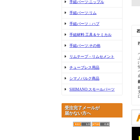
手組パーツ:ニップル
手組パーツ:リム
手組パーツ：ハブ
手組材料:工具＆ケミカル
手組パーツ:その他
リムテープ・リムセメント
チューブレス用品
シマノバルク商品
SHIMANO:スモールパーツ
受注完了メールが
届かない方へ