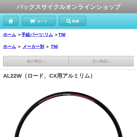
パックスサイクルオンラインショップ
カート
検索
ホーム
＞
手組パーツ:リム
＞
TNI
ホーム
＞
メーカー別
＞
TNI
前の商品へ
次の商品へ
AL22W（ロード、CX用アルミリム）