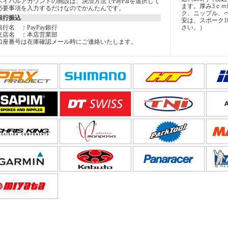
ペイパルアカウントの開設は、決済方法でPayPalを選択して
ます。厚み3ｃｍ
必要事項を入力するだけなのでかんたんです。
ク、ニップル、
銀行振込
安は、スポーク1
銀行名 ：PayPay銀行
さい。）
支店名 ：本店営業部
口座番号は在庫確認メール時にご連絡いたします。