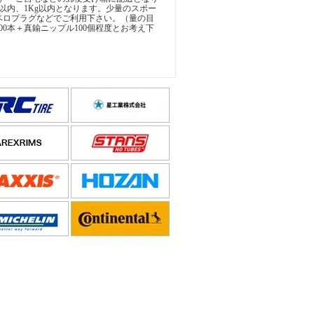
以内、1Kg以内となります。少量のスポー
ベロプラグなどでご利用下さい。（量の目
00本＋真鍮ニップル100個程度とお考え下