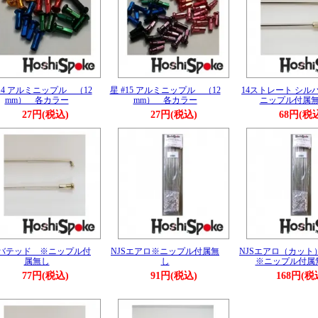
#14 アルミニップル （12
星 #15 アルミニップル （12
14ストレート シル
mm） 各カラー
mm） 各カラー
ニップル付属
27円(税込)
27円(税込)
68円(税
Sバテッド ※ニップル付
NJSエアロ※ニップル付属無
NJSエアロ（カット
属無し
し
※ニップル付属
77円(税込)
91円(税込)
168円(税