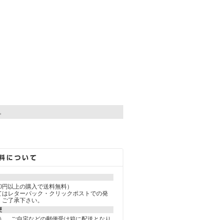
す。
000円以上の購入で送料無料）
てはレターパック・クリックポストでの発
。ご了承下さい。
便
込） ご自宅などの郵便受け箱に配送となり