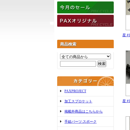
星 
商品検索
PAXPROJECT
星 
加工スプロケット
掲載外商品はこちらから
手組パーツ:スポーク