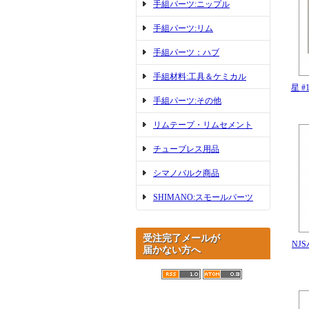
手組パーツ:ニップル
手組パーツ:リム
手組パーツ：ハブ
手組材料:工具＆ケミカル
星 
手組パーツ:その他
リムテープ・リムセメント
チューブレス用品
シマノバルク商品
SHIMANO:スモールパーツ
受注完了メールが
NJ
届かない方へ