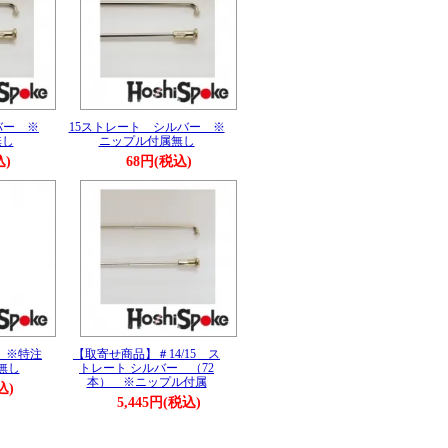
バー ※
15ストレート シルバー ※
無し
ニップル付属無し
込)
68円(税込)
）※特注
【取寄せ商品】＃14/15 ス
無し
トレート シルバー （72
本） ※ニップル付属
込)
5,445円(税込)