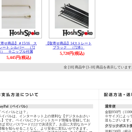
寄せ商品】＃15/16 ス
【取寄せ商品】14ストレート
レート シルバー （72
ブラック （72本）
本） ※ニップル付属
5,720円(税込)
5,445円(税込)
全 [18] 商品中 [1-18] 商品を表示していま
PayPal（ペイパル）
通常便
「ペイパルとは？」
金額950円（11
ペイパルは、インターネット上の便利な【デジタルおさい
※サイズによっ
ふ】です。ペイパルにクレジットカード情報を登録してお
送もございます
けば IDとパスワードだけで決済完了。お店に大切なカード
クリックポスト
情報を知らせることなく、より安全に支払いができます。
送料230円（税