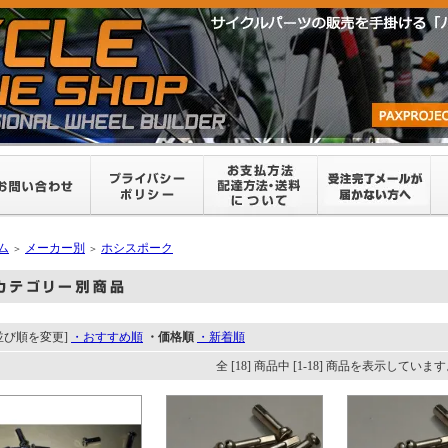
ム
メーカー別
ホシスポーク
＞
＞
並び順を変更]
・おすすめ順
・価格順
・新着順
全 [18] 商品中 [1-18] 商品を表示していま