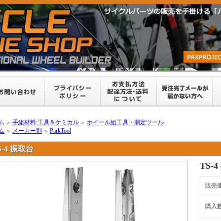
ム
手組材料:工具＆ケミカル
ホイール組工具・測定ツール
＞
＞
ム
メーカー別
ParkTool
＞
＞
S-4 振取台
TS-
販売
購入