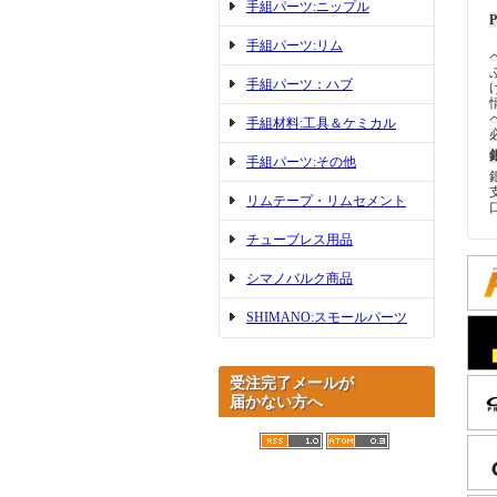
手組パーツ:ニップル
手組パーツ:リム
手組パーツ：ハブ
手組材料:工具＆ケミカル
手組パーツ:その他
リムテープ・リムセメント
チューブレス用品
シマノバルク商品
SHIMANO:スモールパーツ
受注完了メールが
届かない方へ