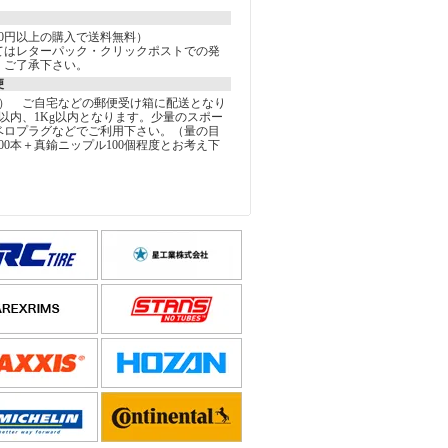
000円以上の購入で送料無料）
てはレターパック・クリックポストでの発
。ご了承下さい。
便
込） ご自宅などの郵便受け箱に配送となり
以内、1Kg以内となります。少量のスポー
ベロプラグなどでご利用下さい。（量の目
00本＋真鍮ニップル100個程度とお考え下