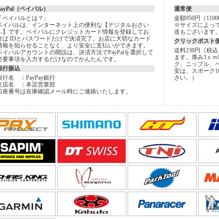
PayPal（ペイパル）
通常便
「ペイパルとは？」
金額950円（11
ペイパルは、インターネット上の便利な【デジタルおさい
※サイズによっ
ふ】です。ペイパルにクレジットカード情報を登録してお
送もございます
けば IDとパスワードだけで決済完了。お店に大切なカード
クリックポスト
情報を知らせることなく、より安全に支払いができます。
送料230円（税
ペイパルアカウントの開設は、決済方法でPayPalを選択して
ます。厚み3ｃｍ
必要事項を入力するだけなのでかんたんです。
ク、ニップル、
銀行振込
安は、スポーク1
銀行名 ：PayPay銀行
さい。）
支店名 ：本店営業部
口座番号は在庫確認メール時にご連絡いたします。