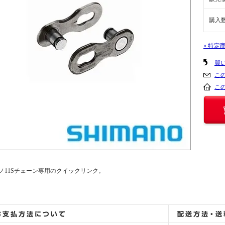
購入
» 特定
買
こ
こ
ノ11Sチェーン専用のクイックリンク。