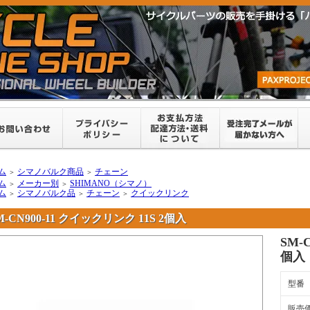
ム
シマノバルク商品
チェーン
＞
＞
ム
メーカー別
SHIMANO（シマノ）
＞
＞
ム
シマノバルク品
チェーン
クイックリンク
＞
＞
＞
M-CN900-11 クイックリンク 11S 2個入
SM-
個入
型番
販売