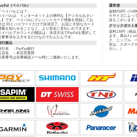
PayPal（ペイパル）
通常便
「ペイパルとは？」
金額950円（11
ペイパルは、インターネット上の便利な【デジタルおさい
※サイズによっ
ふ】です。ペイパルにクレジットカード情報を登録してお
送もございます
けば IDとパスワードだけで決済完了。お店に大切なカード
クリックポスト
情報を知らせることなく、より安全に支払いができます。
送料230円（税
ペイパルアカウントの開設は、決済方法でPayPalを選択して
ます。厚み3ｃｍ
必要事項を入力するだけなのでかんたんです。
ク、ニップル、
銀行振込
安は、スポーク1
銀行名 ：PayPay銀行
さい。）
支店名 ：本店営業部
口座番号は在庫確認メール時にご連絡いたします。