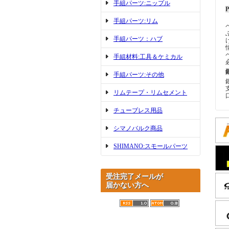
手組パーツ:ニップル
手組パーツ:リム
手組パーツ：ハブ
手組材料:工具＆ケミカル
手組パーツ:その他
リムテープ・リムセメント
チューブレス用品
シマノバルク商品
SHIMANO:スモールパーツ
受注完了メールが
届かない方へ