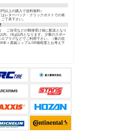
000円以上の購入で送料無料）
てはレターパック・クリックポストでの発
。ご了承下さい。
便
込） ご自宅などの郵便受け箱に配送となり
以内、1Kg以内となります。少量のスポー
ベロプラグなどでご利用下さい。（量の目
00本＋真鍮ニップル100個程度とお考え下