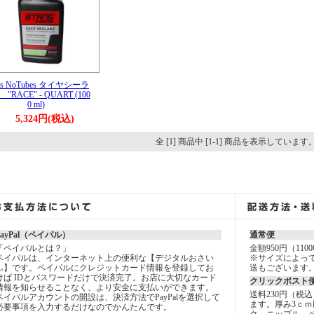
n’s NoTubes タイヤシーラ
"RACE" - QUART (100
0 ml)
5,324円(税込)
全 [1] 商品中 [1-1] 商品を表示しています
PayPal（ペイパル）
通常便
「ペイパルとは？」
金額950円（11
ペイパルは、インターネット上の便利な【デジタルおさい
※サイズによっ
ふ】です。ペイパルにクレジットカード情報を登録してお
送もございます
けば IDとパスワードだけで決済完了。お店に大切なカード
クリックポスト
情報を知らせることなく、より安全に支払いができます。
送料230円（税
ペイパルアカウントの開設は、決済方法でPayPalを選択して
ます。厚み3ｃｍ
必要事項を入力するだけなのでかんたんです。