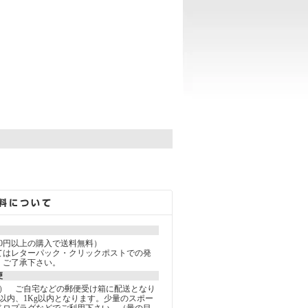
。
000円以上の購入で送料無料）
てはレターパック・クリックポストでの発
。ご了承下さい。
便
込） ご自宅などの郵便受け箱に配送となり
以内、1Kg以内となります。少量のスポー