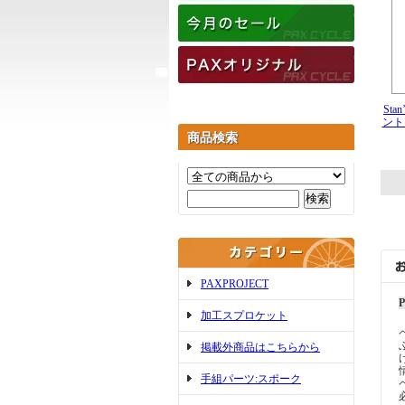
Sta
ント 
商品検索
PAXPROJECT
加工スプロケット
掲載外商品はこちらから
手組パーツ:スポーク