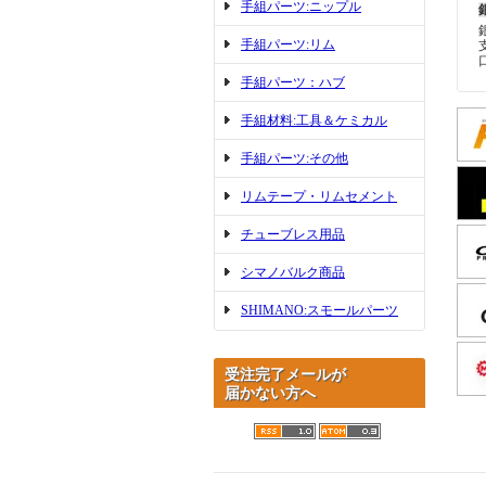
手組パーツ:ニップル
手組パーツ:リム
手組パーツ：ハブ
手組材料:工具＆ケミカル
手組パーツ:その他
リムテープ・リムセメント
チューブレス用品
シマノバルク商品
SHIMANO:スモールパーツ
受注完了メールが
届かない方へ