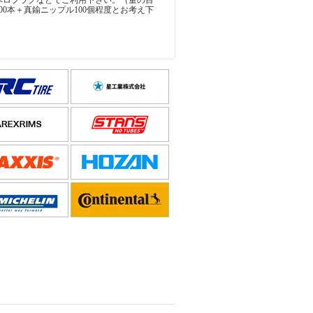
ベロプラグなどでご利用下さい。（量の目
00本＋真鍮ニップル100個程度とお考え下