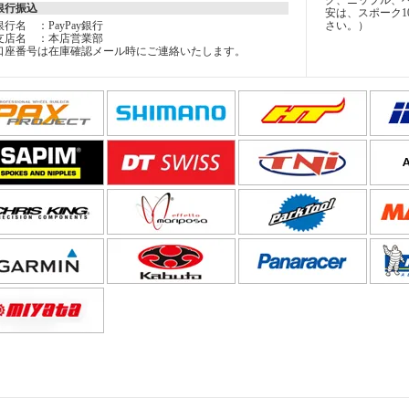
ク、ニップル、
銀行振込
安は、スポーク1
銀行名 ：PayPay銀行
さい。）
支店名 ：本店営業部
口座番号は在庫確認メール時にご連絡いたします。