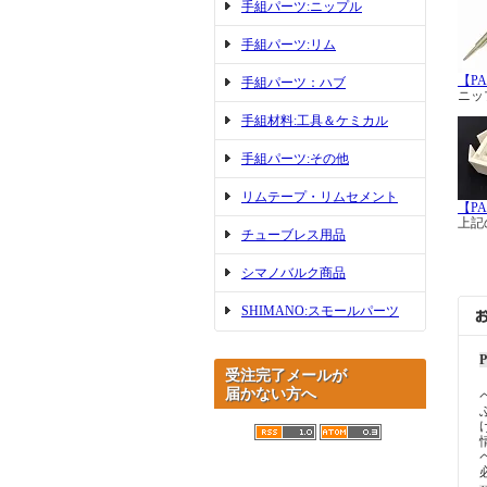
手組パーツ:ニップル
手組パーツ:リム
【P
手組パーツ：ハブ
ニッ
手組材料:工具＆ケミカル
手組パーツ:その他
リムテープ・リムセメント
【P
上記
チューブレス用品
シマノバルク商品
SHIMANO:スモールパーツ
受注完了メールが
届かない方へ