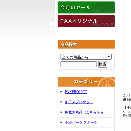
商品検索
PAXPROJECT
2.
商品
加工スプロケット
【手
いつ
掲載外商品はこちらから
PA
手組パーツ:スポーク