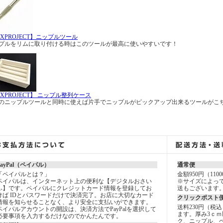
AXPROJECT】ニップルツール
プルをリムに取り付ける時はこのツールが最高に使いやすいです！
AXPROJECT】 ニップル整列ケース
のニップルツールと同時に使えば片手でニップルがピックアップ出来るツールがこ
PayPal（ペイパル）
通常便
「ペイパルとは？」
金額950円（11
ペイパルは、インターネット上の便利な【デジタルおさい
※サイズによっ
ふ】です。ペイパルにクレジットカード情報を登録してお
送もございます
けば IDとパスワードだけで決済完了。お店に大切なカード
クリックポスト
情報を知らせることなく、より安全に支払いができます。
送料230円（税
ペイパルアカウントの開設は、決済方法でPayPalを選択して
ます。厚み3ｃｍ
必要事項を入力するだけなのでかんたんです。
ク、ニップル、