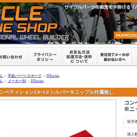
ム
手組パーツ:スポーク
DTswiss
＞
＞
ム
メーカー別
DTswiss
＞
＞
ンペティション2.0×1.8 シルバー※ニップル付属無し
コンペ
※ニ
販売
購入