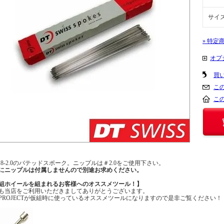
サイ
» 特定
オプ
買
こ
こ
0-1.8-2.0のバテッドスポーク。ニップルは＃2.0をご使用下さい。
にニップルは付属しませんので別途お求めください。
組ホイールを組まれるお客様へのオススメツール！】
も当店をご利用いただきましてありがとうございます。
XPROJECTが仮組時に使っているオススメツールになりますので是非ご覧ください！