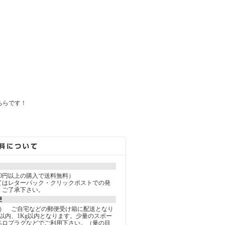
ちらです！
000円以上の購入で送料無料）
てはレターパック・クリックポストでの発
。ご了承下さい。
便
込） ご自宅などの郵便受け箱に配送となり
以内、1Kg以内となります。少量のスポー
ベロプラグなどでご利用下さい。（量の目