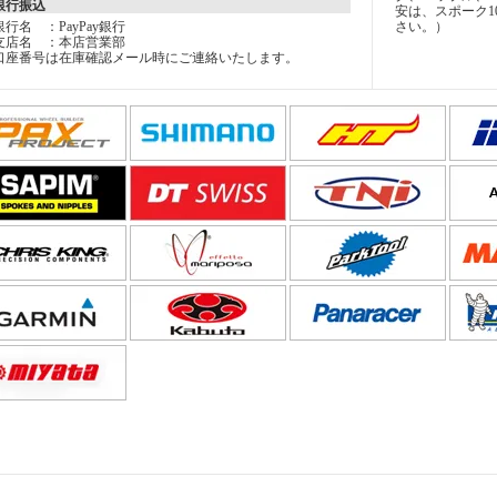
銀行振込
安は、スポーク1
銀行名 ：PayPay銀行
さい。）
支店名 ：本店営業部
口座番号は在庫確認メール時にご連絡いたします。