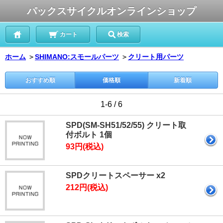
パックスサイクルオンラインショップ
カート
検索
ホーム
＞
SHIMANO:スモールパーツ
＞
クリート用パーツ
おすすめ順
価格順
新着順
1-6 / 6
SPD(SM-SH51/52/55) クリート取
付ボルト 1個
93円(税込)
SPDクリートスペーサー x2
212円(税込)